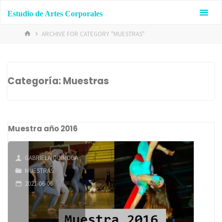
Skip
Estudio de Artes Corporales
to
content
HOME
ARCHIVE FOR CATEGORY "MUESTRAS"
Categoría:
Muestras
Muestra año 2016
GABRIELA QUIROGA
MUESTRAS
2021-06-06