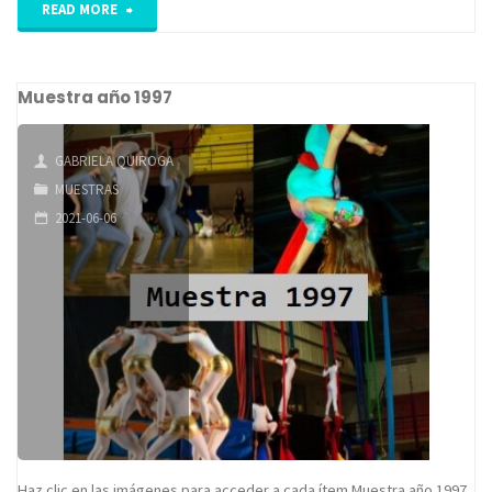
"Muestra
READ MORE
año
Muestra año 1997
1998"
GABRIELA QUIROGA
MUESTRAS
2021-06-06
Haz clic en las imágenes para acceder a cada ítem Muestra año 1997