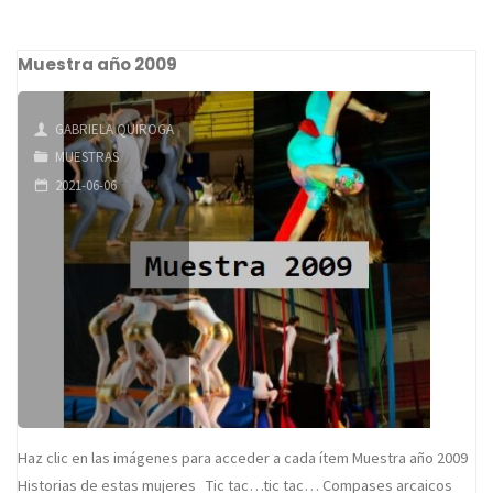
año
Muestra año 2009
2010"
GABRIELA QUIROGA
MUESTRAS
2021-06-06
Haz clic en las imágenes para acceder a cada ítem Muestra año 2009
Historias de estas mujeres Tic tac…tic tac… Compases arcaicos