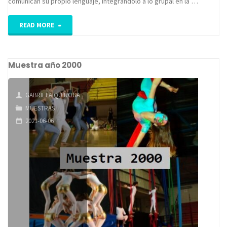
comunican su propio lenguaje, integrándolo a lo grupal en la …
"Muestra
READ MORE
año
Muestra año 2000
2001"
GABRIELA QUIROGA
MUESTRAS
2021-06-06